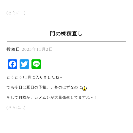
(さらに…)
門の棟積直し
投稿日
2023年11月2日
Facebook
Twitter
Line
とうとう11月に入りましたね～！
でも今日は夏日の予報。。冬のはずなのに
そして何故か、カメムシが大量発生してますね～！
(さらに…)